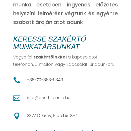
munka esetében ingyenes előzetes
helyszíni felmérést végzünk és egyénre
szabott árajánlatot adunk!
KERESSE SZAKÉRTŐ
MUNKATÁRSUNKAT
Vegye fel
szakértőinkkel
a kapcsolatot
telefonon, E-mailon vagy kapcsolati űrlapunkon.

+36-70-883-9349

info@besthigienia.hu

2377 Örkény, Piac tér 2.-4.