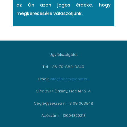
az Ön azon jogos érdeke, hogy
megkeresésére válaszoljunk.
Ügyfélszolgálat
Tel: +36-70-883-9349
Email:
info@besthigienia.hu
Cím: 2377 Örkény, Piac tér 2-4.
Cégjegyzékszám: 13 09 063948
Adószám: 10604320213